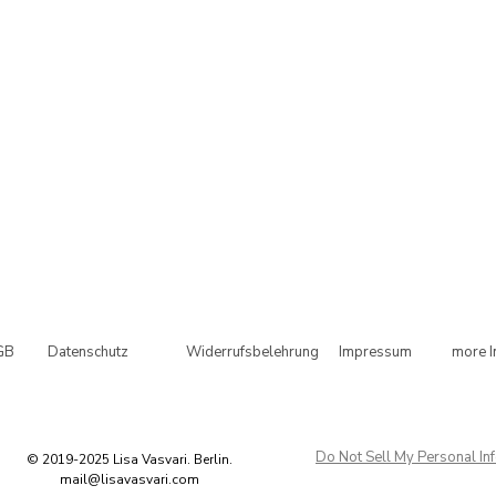
GB
Datenschutz
Widerrufsbelehrung
Impressum
more I
Do Not Sell My Personal In
© 2019-2025 Lisa Vasvari. Berlin.
mail@lisavasvari.com