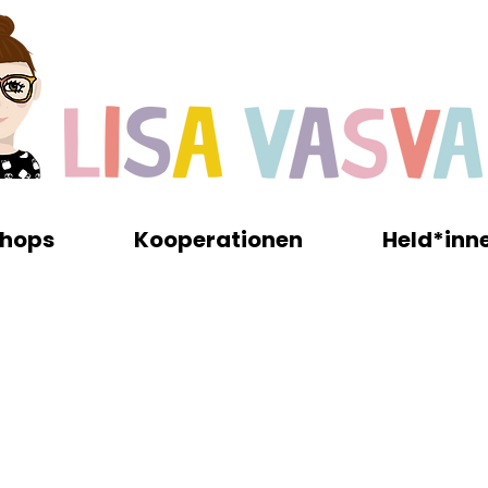
hops
Kooperationen
Held*inn
verbinden Humor, Farbe und klare Bildsprache. von Papercut-Collagen über Typ
Bilder, die Geschichten erzählen.