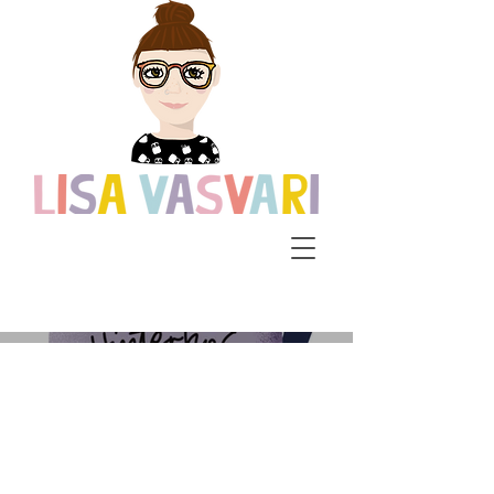
Hinterhof-
Flohmarkt
Rixdorf