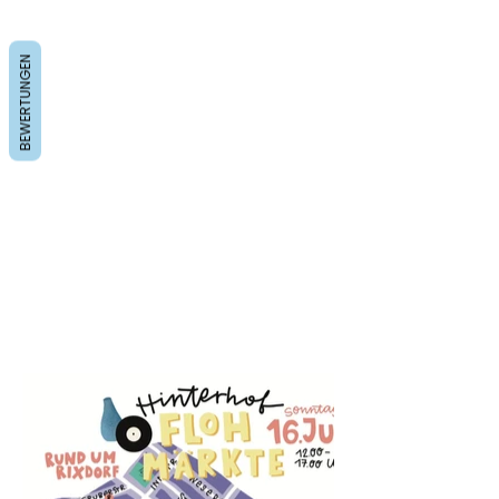
Stadtteilplan zum Einzeichnen der
Orte
BEWERTUNGEN
Rolle
Illustratorin
Plakatserie für die
Hinterhofflohmärkte in Neukölln-
Rixdorf