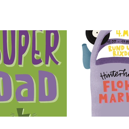
verbinden Humor, Farbe und klare Bildsprache. von Papercut-Collagen über Typ
Bilder, die Geschichten erzählen.