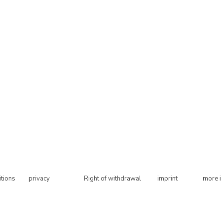
tions
privacy
Right of withdrawal
imprint
more 