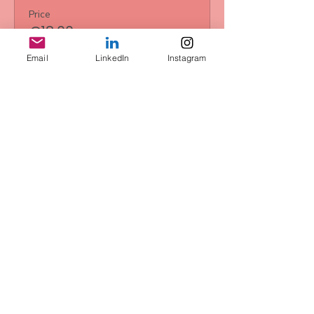
Price
€18.00
+€0.45 ticket service fee
Email
LinkedIn
Instagram
Share this event
Conditions
privacy
Right of withdrawal
imprint