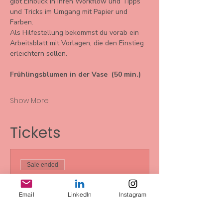
gibt Einblick in ihren Workflow und Tipps 
und Tricks im Umgang mit Papier und 
Farben.
Als Hilfestellung bekommst du vorab ein 
Arbeitsblatt mit Vorlagen, die den Einstieg 
erleichtern sollen.
Frühlingsblumen in der Vase  (50 min.) 
Show More
Tickets
Sale ended
Ticket type
Frühlingspapiersalon
Email
LinkedIn
Instagram
online