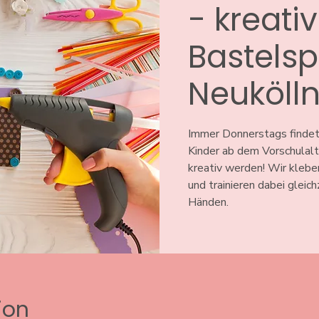
- kreati
Bastelsp
Neuköll
Immer Donnerstags findet
Kinder ab dem Vorschulal
kreativ werden! Wir klebe
und trainieren dabei gleic
Händen.
ion