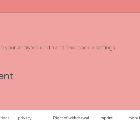
your Analytics and functional cookie settings.
ent
tions
privacy
Right of withdrawal
imprint
more 