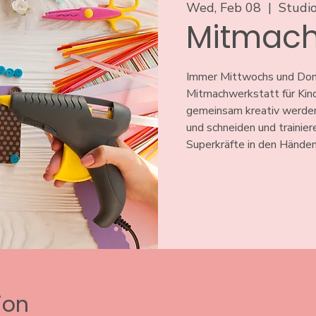
Wed, Feb 08
  |  
Studio
Mitmach
Immer Mittwochs und Donn
Mitmachwerkstatt für Kind
gemeinsam kreativ werden
und schneiden und trainier
Superkräfte in den Händen
ion