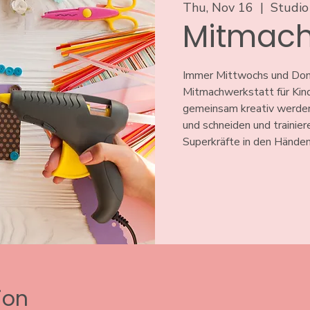
Thu, Nov 16
  |  
Studio
Mitmach
Immer Mittwochs und Donn
Mitmachwerkstatt für Kind
gemeinsam kreativ werden
und schneiden und trainier
Superkräfte in den Händen
ion