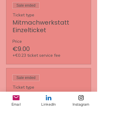
Sale ended
Ticket type
Mitmachwerkstatt
Einzelticket
Price
€9.00
+€0.23 ticket service fee
Sale ended
Ticket type
5er Karte
Email
LinkedIn
Instagram
More info
Price
€35.00
+€0.88 ticket service fee