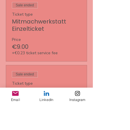
Sale ended
Ticket type
Mitmachwerkstatt
Einzelticket
Price
€9.00
+€0.23 ticket service fee
Sale ended
Ticket type
5er Karte
Email
LinkedIn
Instagram
More info
Price
€35.00
+€0.88 ticket service fee