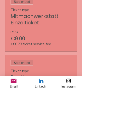
Sale ended
Ticket type
Mitmachwerkstatt
Einzelticket
Price
€9.00
+€0.23 ticket service fee
Sale ended
Ticket type
5er Karte
More info
Email
LinkedIn
Instagram
Price
€35.00
+€0.88 ticket service fee