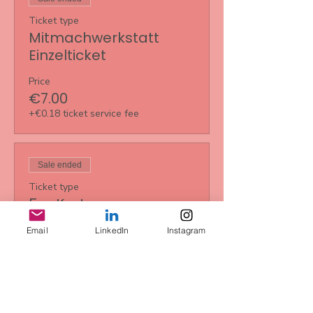
Ticket type
Mitmachwerkstatt
Einzelticket
Price
€7.00
+€0.18 ticket service fee
Sale ended
Ticket type
5er Karte
More info
Email
LinkedIn
Instagram
Price
€35.00
+€0.88 ticket service fee