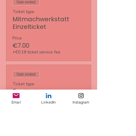
Sale ended
Ticket type
Mitmachwerkstatt
Einzelticket
Price
€7.00
+€0.18 ticket service fee
Sale ended
Ticket type
5er Karte
More info
Email
LinkedIn
Instagram
Price
€35.00
+€0.88 ticket service fee