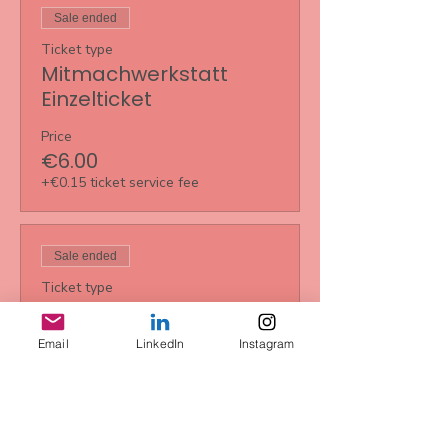
Sale ended
Ticket type
Mitmachwerkstatt
Einzelticket
Price
€6.00
+€0.15 ticket service fee
Sale ended
Ticket type
5er Karte
Email
LinkedIn
Instagram
More info
Price
€30.00
+€0.75 ticket service fee