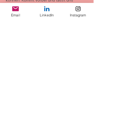
können. Kommt vorbei und lasst uns 
gemeinsam wunderschöne sommerliche 
Ketten aus Bügelperlen gestalten!
Email
LinkedIn
Instagram
Share this event
Conditions
privacy
Right of withdrawal
imprint
more info