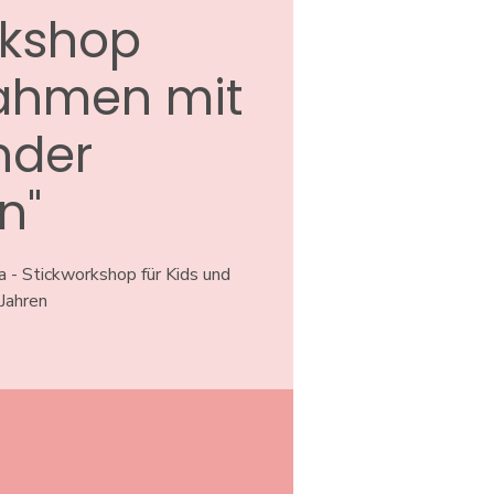
rkshop
Rahmen mit
nder
n"
a - Stickworkshop für Kids und