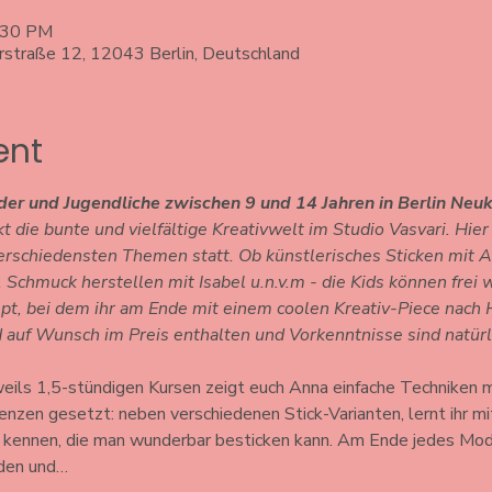
6:30 PM
erstraße 12, 12043 Berlin, Deutschland
ent
der und Jugendliche zwischen 9 und 14 Jahren in Berlin Neuk
 die bunte und vielfältige Kreativwelt im Studio Vasvari. Hier
rschiedensten Themen statt. Ob künstlerisches Sticken mit A
, Schmuck herstellen mit Isabel u.n.v.m - die Kids können frei 
pt, bei dem ihr am Ende mit einem coolen Kreativ-Piece nach
 auf Wunsch im Preis enthalten und Vorkenntnisse sind natürli
weils 1,5-stündigen Kursen zeigt euch Anna einfache Techniken m
renzen gesetzt: neben verschiedenen Stick-Varianten, lernt ihr m
n kennen, die man wunderbar besticken kann. Am Ende jedes Mod
den und…