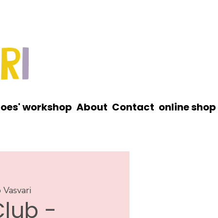
roes' workshop
About
Contact
online shop
 Vasvari
Club -