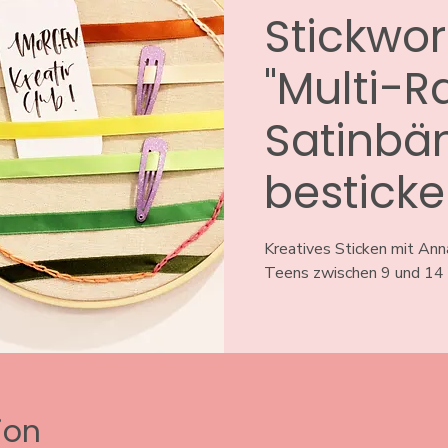
Stickwo
"Multi-
Satinbä
besticke
Kreatives Sticken mit Ann
ion