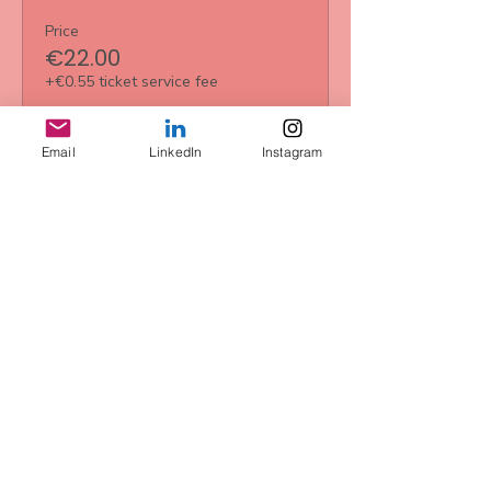
Price
€22.00
+€0.55 ticket service fee
Email
LinkedIn
Instagram
Sale ended
Ticket type
3-er Ticket
More info
Price
€61.00
+€1.53 ticket service fee