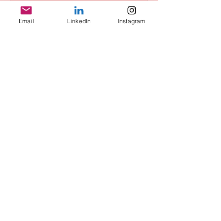
Sale ended
Email
LinkedIn
Instagram
Ticket type
Kaffee, Croissant &
Kompliment
Price
€48.00
+€1.20 ticket service fee
Share this event
Conditions