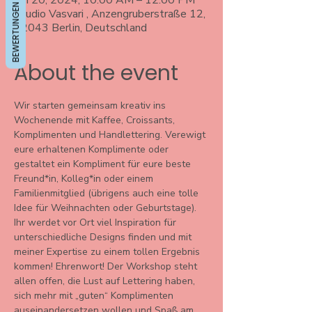
Jan 20, 2024, 10:00 AM – 12:00 PM
BEWERTUNGEN
Studio Vasvari , Anzengruberstraße 12,
12043 Berlin, Deutschland
About the event
Wir starten gemeinsam kreativ ins 
Wochenende mit Kaffee, Croissants, 
Komplimenten und Handlettering. Verewigt 
eure erhaltenen Komplimente oder 
gestaltet ein Kompliment für eure beste 
Freund*in, Kolleg*in oder einem 
Familienmitglied (übrigens auch eine tolle 
Idee für Weihnachten oder Geburtstage).
Ihr werdet vor Ort viel Inspiration für 
unterschiedliche Designs finden und mit 
meiner Expertise zu einem tollen Ergebnis 
kommen! Ehrenwort! Der Workshop steht 
allen offen, die Lust auf Lettering haben, 
sich mehr mit „guten“ Komplimenten 
auseinandersetzen wollen und Spaß am 