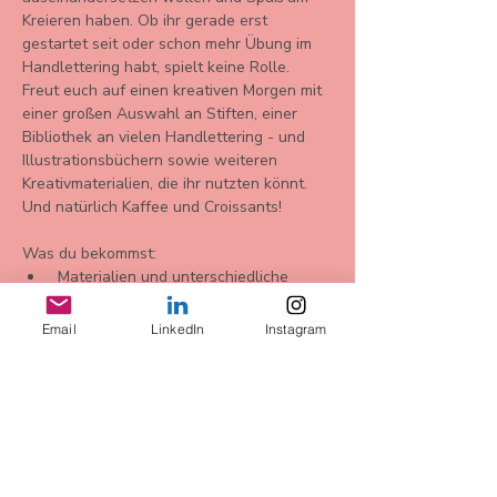
Kreieren haben. Ob ihr gerade erst 
gestartet seit oder schon mehr Übung im 
Handlettering habt, spielt keine Rolle.
Freut euch auf einen kreativen Morgen mit 
einer großen Auswahl an Stiften, einer 
Bibliothek an vielen Handlettering - und 
Illustrationsbüchern sowie weiteren 
Kreativmaterialien, die ihr nutzten könnt. 
Und natürlich Kaffee und Croissants!
Was du bekommst: 
 Materialien und unterschiedliche 
Stifte zum Ausprobieren und 
Gestalten 
Email
LinkedIn
Instagram
zwei Blankokarten für Deine 
Komplimente 
Show More