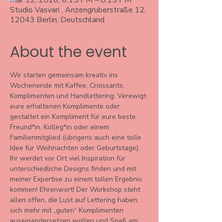
Mar 12, 2026, 6:15 PM – 8:15 PM
Studio Vasvari , Anzengruberstraße 12,
12043 Berlin, Deutschland
About the event
Wir starten gemeinsam kreativ ins 
Wochenende mit Kaffee, Croissants, 
Komplimenten und Handlettering. Verewigt 
eure erhaltenen Komplimente oder 
gestaltet ein Kompliment für eure beste 
Freund*in, Kolleg*in oder einem 
Familienmitglied (übrigens auch eine tolle 
Idee für Weihnachten oder Geburtstage).
Ihr werdet vor Ort viel Inspiration für 
unterschiedliche Designs finden und mit 
meiner Expertise zu einem tollen Ergebnis 
kommen! Ehrenwort! Der Workshop steht 
allen offen, die Lust auf Lettering haben, 
sich mehr mit „guten“ Komplimenten 
auseinandersetzen wollen und Spaß am 