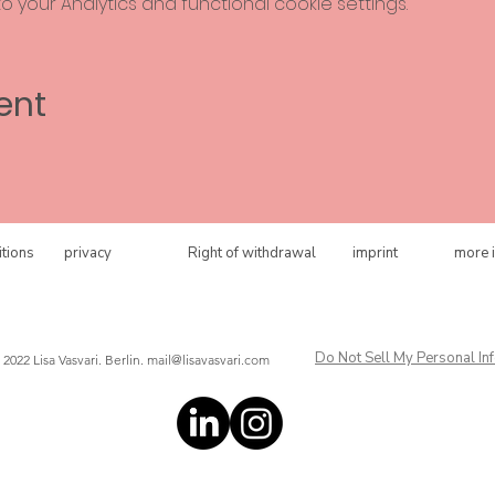
your Analytics and functional cookie settings.
ent
tions
privacy
Right of withdrawal
imprint
more 
Do Not Sell My Personal In
 2022 Lisa Vasvari. Berlin.
mail@lisavasvari.com