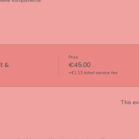
 Deine Komplimente 
Price
t &
€45.00
+€1.13 ticket service fee
This ev