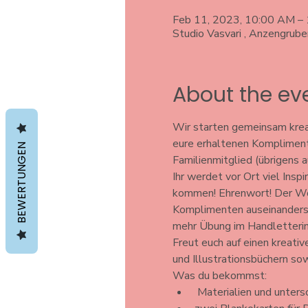
Feb 11, 2023, 10:00 AM –
Studio Vasvari , Anzengrub
About the ev
Wir starten gemeinsam krea
eure erhaltenen Komplimente
BEWERTUNGEN
Familienmitglied (übrigens 
Ihr werdet vor Ort viel Insp
kommen! Ehrenwort! Der Work
Komplimenten auseinanderse
mehr Übung im Handlettering
Freut euch auf einen kreativ
und Illustrationsbüchern sow
Was du bekommst: 
 Materialien und unters