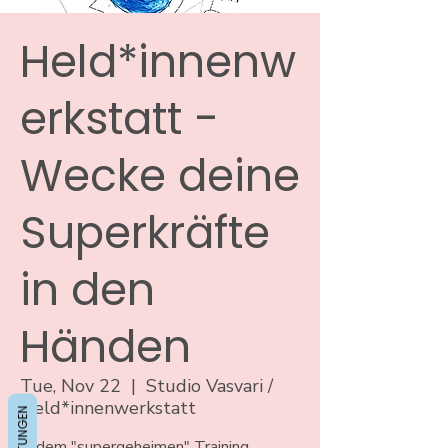
Held*innenw
erkstatt -
Wecke deine
Superkräfte
in den
Händen
Tue, Nov 22
  |  
Studio Vasvari /
Held*innenwerkstatt
BEWERTUNGEN
In dem "supergeheimen" Training