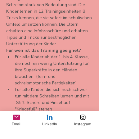
Schreibmotorik von Bedeutung sind. Die 
Kinder lernen in 12 Trainingseinheiten 8 
Tricks kennen, die sie sofort im schulischen 
Umfeld umsetzen können. Die Eltern 
erhalten eine Infobroschüre und erhalten 
Tipps und Tricks zur bestmöglichen 
Unterstützung der Kinder.
Für wen ist das Training geeignet?
Für alle Kinder ab der 1. bis 4. Klasse, 
die noch ein wenig Unterstützung für 
ihre Superkräfte in den Händen 
brauchen  (fein- und 
schreibmotorische Fertigkeiten)
Für alle Kinder, die sich noch schwer 
tun mit dem Schreiben lernen und mit 
 Stift, Schere und Pinsel auf 
"Kriegsfuß" stehen
Für alle Kinder, die auf einer 
Warteliste auf Grund 
Email
LinkedIn
Instagram
graphomotorischer Schwierigkeiten für 
die Ergotherapie stehen und denen 