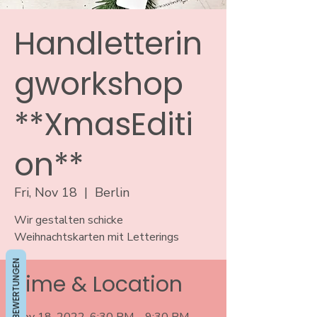
Handletterin
gworkshop
**XmasEditi
on**
Fri, Nov 18
  |  
Berlin
Wir gestalten schicke
Weihnachtskarten mit Letterings
BEWERTUNGEN
Time & Location