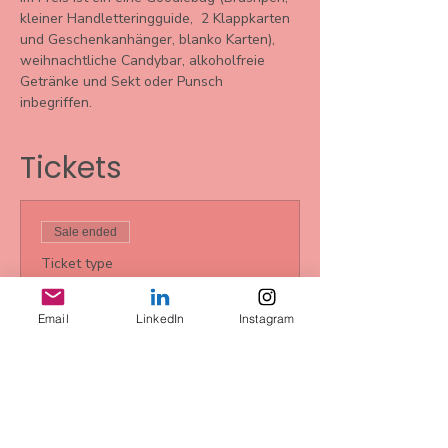
kleiner Handletteringguide,  2 Klappkarten 
und Geschenkanhänger, blanko Karten), 
weihnachtliche Candybar, alkoholfreie 
Getränke und Sekt oder Punsch 
inbegriffen. 
Tickets
Sale ended
Ticket type
Xmasedition
Handlettering
Email
LinkedIn
Instagram
Price
€63.00
+€1.58 ticket service fee