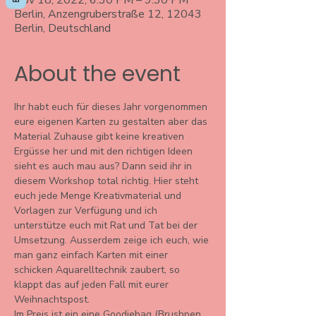
Nov 18, 2022, 6:30 PM – 9:30 PM
Berlin, Anzengruberstraße 12, 12043
Berlin, Deutschland
About the event
Ihr habt euch für dieses Jahr vorgenommen 
eure eigenen Karten zu gestalten aber das 
Material Zuhause gibt keine kreativen 
Ergüsse her und mit den richtigen Ideen 
sieht es auch mau aus? Dann seid ihr in 
diesem Workshop total richtig. Hier steht 
euch jede Menge Kreativmaterial und 
Vorlagen zur Verfügung und ich 
unterstütze euch mit Rat und Tat bei der 
Umsetzung. Ausserdem zeige ich euch, wie 
man ganz einfach Karten mit einer 
schicken Aquarelltechnik zaubert, so 
klappt das auf jeden Fall mit eurer 
Weihnachtspost. 
Im Preis ist ein eine Goodiebag (Brushpen, 