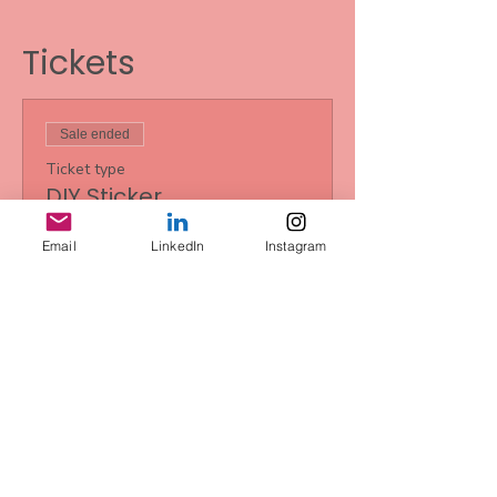
Tickets
Sale ended
Ticket type
DIY Sticker
Price
Email
LinkedIn
Instagram
€25.00
+€0.63 ticket service fee
Share this event