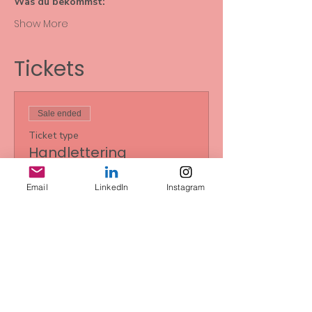
Was du bekommst:
Show More
Tickets
Sale ended
Ticket type
Handlettering
Workshop Basic
Email
LinkedIn
Instagram
Price
€85.00
+€2.13 ticket service fee