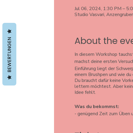
Jul 06, 2024, 1:30 PM – 5
Studio Vasvari, Anzengrube
About the ev
BEWERTUNGEN
In diesem Workshop tauchst
machst deine ersten Versuc
Einführung liegt der Schwer
einem Brushpen und wie du d
Du braucht dafür keine Vorken
lettern möchtest. Aber keine
Idee fehlt.
Was du bekommst:
- genügend Zeit zum Üben 
- wir gestalten gemeinsam e
- jede Menge Inspiration du