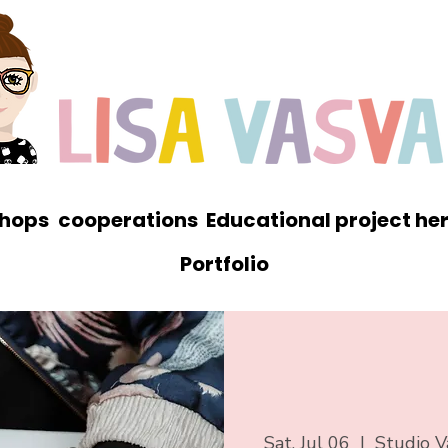
hops
cooperations
Educational project he
Portfolio
Sat, Jul 06
  |  
Studio V