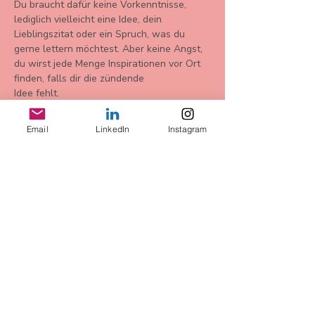
Du braucht dafür keine Vorkenntnisse, 
lediglich vielleicht eine Idee, dein 
Lieblingszitat oder ein Spruch, was du 
gerne lettern möchtest. Aber keine Angst, 
du wirst jede Menge Inspirationen vor Ort 
finden, falls dir die zündende
Idee fehlt.
Was du bekommst:
Email
LinkedIn
Instagram
Show More
Share this event