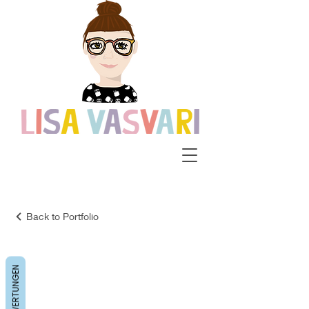
Back to Portfolio
Illustrationen
BEWERTUNGEN
Meine Illustrationen verbinden Humor,
Farbe und klare Bildsprache. von Papercut-