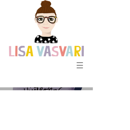
Hinterhof-
Flohmarkt
Rixdorf