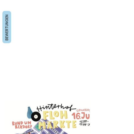
Stadtteilplan zum Einzeichnen der
Orte
BEWERTUNGEN
Rolle
Illustratorin
Plakatserie für die
Hinterhofflohmärkte in Neukölln-
Rixdorf