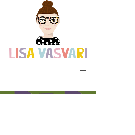
Kiehl´s -
Postkartenmoti
ve