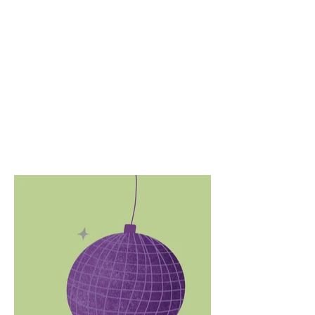
Illustration von Postkartenmotiven für
Kiehl´s.
Thema: Valentinstag, Muttertag und
Vatertag
Die Postkarten lagen in den Kiehl´s
Boutiquen in D/A/CH, zum
Mitnehmen, aus.