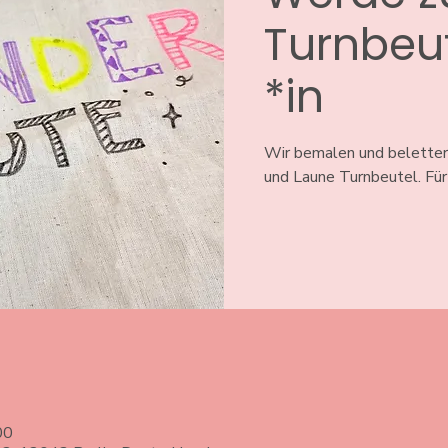
Turnbeut
*in
Wir bemalen und belettern
00