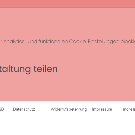
nalytics- und funktionalen Cookie-Einstellungen blockie
altung teilen
GB
Datenschutz
Widerrufsbelehrung
Impressum
more I