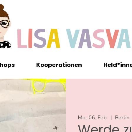
hops
Kooperationen
Held*inn
Mo., 06. Feb.
  |  
Berlin
Werde z