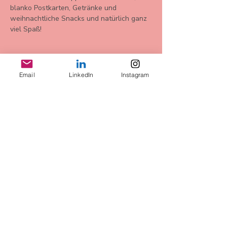
blanko Postkarten, Getränke und 
weihnachtliche Snacks und natürlich ganz 
viel Spaß! 
Email
LinkedIn
Instagram
Diese
Veranstaltung
teilen
AGB
Datenschutz