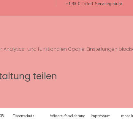
+1,93 € Ticket-Servicegebühr
nalytics- und funktionalen Cookie-Einstellungen blockie
altung teilen
GB
Datenschutz
Widerrufsbelehrung
Impressum
more I