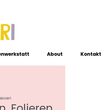
enwerkstatt
About
Kontakt
asvari
, Folieren