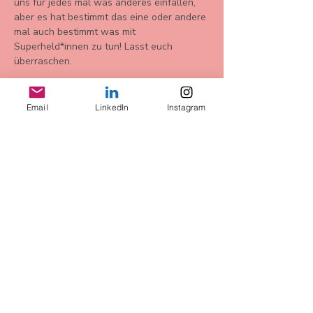
uns für jedes mal was anderes einfallen, 
aber es hat bestimmt das eine oder andere 
mal auch bestimmt was mit 
Superheld*innen zu tun! Lasst euch 
überraschen. 
Email
LinkedIn
Instagram
Diese
Veranstaltung
teilen
AGB
Datenschutz