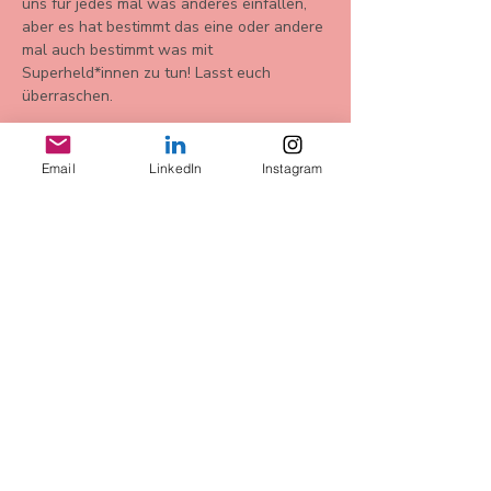
uns für jedes mal was anderes einfallen, 
aber es hat bestimmt das eine oder andere 
mal auch bestimmt was mit 
Superheld*innen zu tun! Lasst euch 
überraschen. 
Email
LinkedIn
Instagram
Diese
Veranstaltung
teilen
AGB
Datenschutz