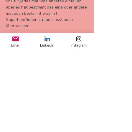
uns für jedes mal was anderes einfallen, 
aber es hat bestimmt das eine oder andere 
mal auch bestimmt was mit 
Superheld*innen zu tun! Lasst euch 
überraschen. 
Email
LinkedIn
Instagram
Diese
Veranstaltung
teilen
AGB
Datenschutz