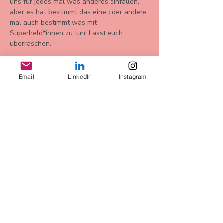
uns für jedes mal was anderes einfallen, 
aber es hat bestimmt das eine oder andere 
mal auch bestimmt was mit 
Superheld*innen zu tun! Lasst euch 
überraschen. 
Email
LinkedIn
Instagram
Diese
Veranstaltung
teilen
AGB
Datenschutz