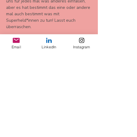
uns für jedes mal was anderes einfallen, 
aber es hat bestimmt das eine oder andere 
mal auch bestimmt was mit 
Superheld*innen zu tun! Lasst euch 
überraschen. 
Email
LinkedIn
Instagram
Diese
Veranstaltung
teilen
AGB
Datenschutz