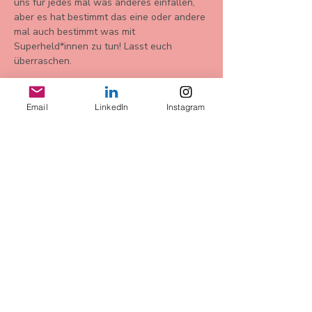
uns für jedes mal was anderes einfallen, 
aber es hat bestimmt das eine oder andere 
mal auch bestimmt was mit 
Superheld*innen zu tun! Lasst euch 
überraschen. 
Email
LinkedIn
Instagram
Diese
Veranstaltung
teilen
AGB
Datenschutz