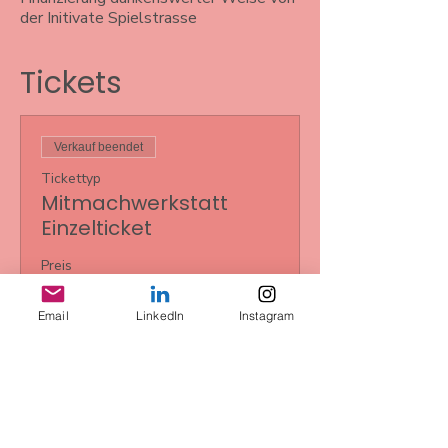
der Initivate Spielstrasse
Anzengruberstrasse übernommen wird.
Tickets
Verkauf beendet
Tickettyp
Mitmachwerkstatt
Einzelticket
Preis
0,00 €
Email
LinkedIn
Instagram
Diese