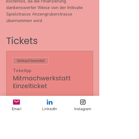
kostenlos, da die Finanzierung 
dankenswerter Weise von der Initivate 
Spielstrasse Anzengruberstrasse 
übernommen wird.
Tickets
Verkauf beendet
Tickettyp
Mitmachwerkstatt
Einzelticket
Preis
0,00 €
Email
LinkedIn
Instagram