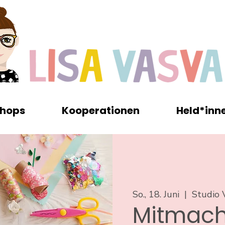
hops
Kooperationen
Held*inn
So., 18. Juni
  |  
Studio 
Mitmach