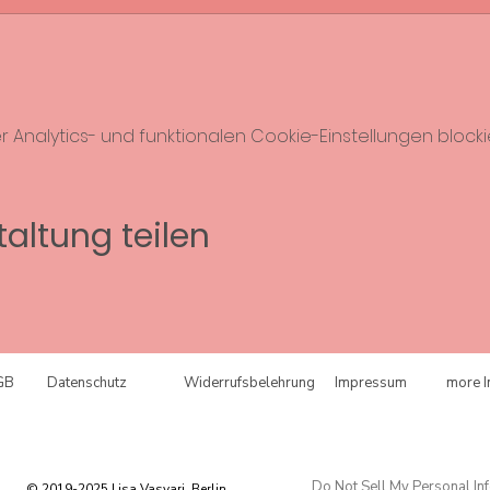
nalytics- und funktionalen Cookie-Einstellungen blockie
altung teilen
GB
Datenschutz
Widerrufsbelehrung
Impressum
more I
Do Not Sell My Personal In
© 2019-2025 Lisa Vasvari. Berlin.