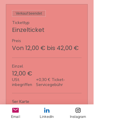
Verkauf beendet
Tickettyp
Einzelticket
Preis
Von 12,00 € bis 42,00 €
Einzel
12,00 €
USt.
+0,30 € Ticket-
inbegriffen
Servicegebühr
5er Karte
42,00 €
USt.
+1,05 € Ticket-
Email
LinkedIn
Instagram
inbegriffen
Servicegebühr