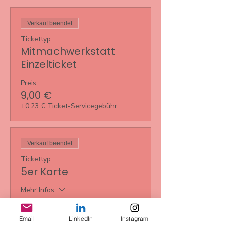
Verkauf beendet
Tickettyp
Mitmachwerkstatt
Einzelticket
Preis
9,00 €
+0,23 € Ticket-Servicegebühr
Verkauf beendet
Tickettyp
5er Karte
Mehr Infos
Preis
35,00 €
Email
LinkedIn
Instagram