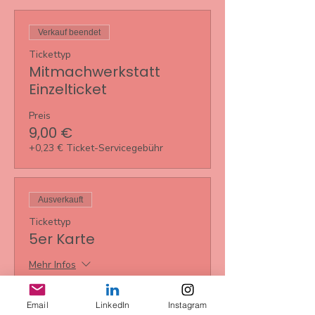
Verkauf beendet
Tickettyp
Mitmachwerkstatt
Einzelticket
Preis
9,00 €
+0,23 € Ticket-Servicegebühr
Ausverkauft
Tickettyp
5er Karte
Mehr Infos
Preis
35,00 €
Email
LinkedIn
Instagram