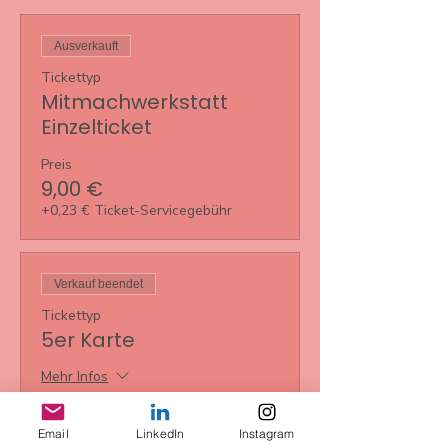
Ausverkauft
Tickettyp
Mitmachwerkstatt
Einzelticket
Preis
9,00 €
+0,23 € Ticket-Servicegebühr
Verkauf beendet
Tickettyp
5er Karte
Mehr Infos
Preis
35,00 €
Email
LinkedIn
Instagram