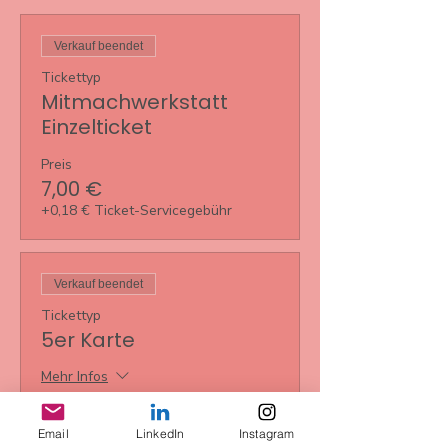
Verkauf beendet
Tickettyp
Mitmachwerkstatt
Einzelticket
Preis
7,00 €
+0,18 € Ticket-Servicegebühr
Verkauf beendet
Tickettyp
5er Karte
Mehr Infos
Preis
35,00 €
Email
LinkedIn
Instagram