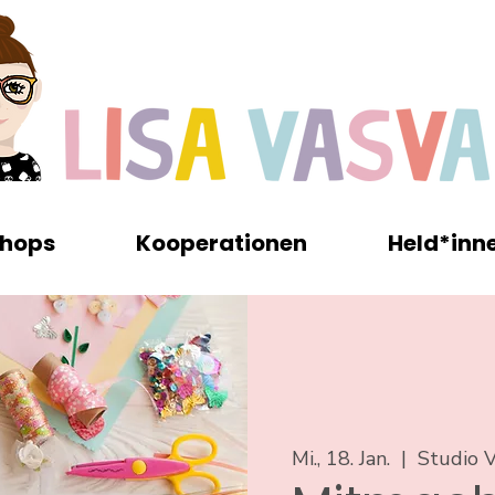
hops
Kooperationen
Held*inn
Mi., 18. Jan.
  |  
Studio V