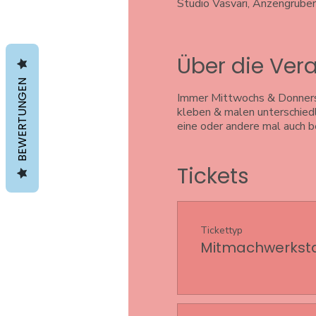
Studio Vasvari, Anzengrube
Über die Ver
BEWERTUNGEN
Immer Mittwochs & Donnersta
kleben & malen unterschiedl
eine oder andere mal auch 
Tickets
Tickettyp
Mitmachwerkstat