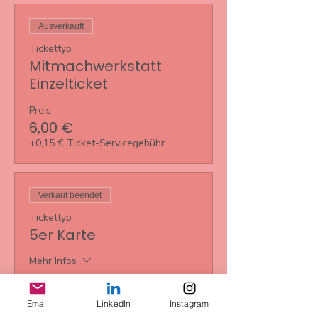
Ausverkauft
Tickettyp
Mitmachwerkstatt
Einzelticket
Preis
6,00 €
+0,15 € Ticket-Servicegebühr
Verkauf beendet
Tickettyp
5er Karte
Mehr Infos
Preis
30,00 €
Email
LinkedIn
Instagram