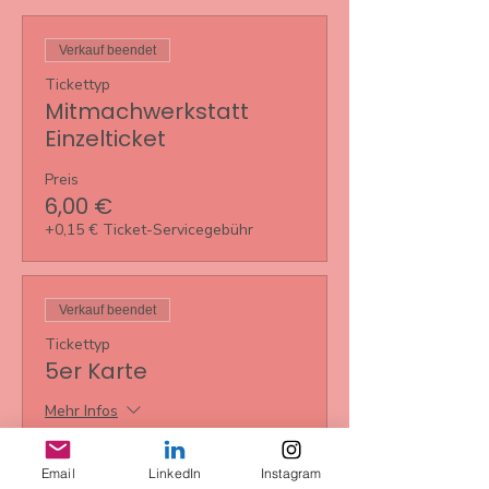
Verkauf beendet
Tickettyp
Mitmachwerkstatt
Einzelticket
Preis
6,00 €
+0,15 € Ticket-Servicegebühr
Verkauf beendet
Tickettyp
5er Karte
Mehr Infos
Preis
30,00 €
Email
LinkedIn
Instagram